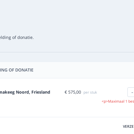
lding of donatie.
ING OF DONATIE
-
€ 575,00
makeeg Noord, Friesland
per stuk
<p>Maximaal 1 bes
VERZ