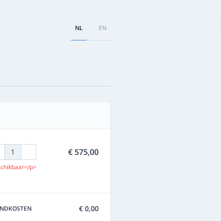
NL
EN
+
€ 575,00
1
chikbaar</p>
€ 0,00
ENDKOSTEN