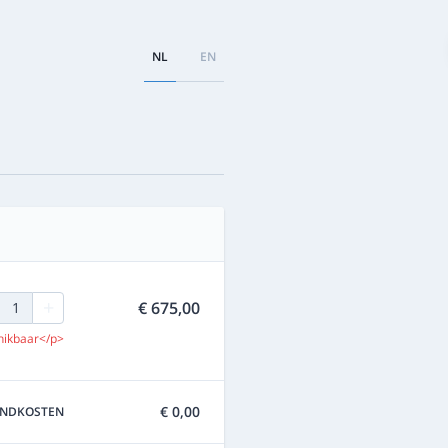
NL
EN
+
€ 675,00
1
hikbaar</p>
€ 0,00
ENDKOSTEN