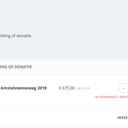
lding of donatie.
ING OF DONATIE
-
€ 675,00
e Amstelveenseweg 2018
per stuk
<p>Maximaal 1 besc
VERZ