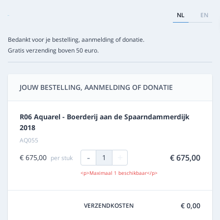
NL
EN
Bedankt voor je bestelling, aanmelding of donatie.
Gratis verzending boven 50 euro.
JOUW BESTELLING, AANMELDING OF DONATIE
R06 Aquarel - Boerderij aan de Spaarndammerdijk
2018
AQ055
-
+
€ 675,00
€ 675,00
1
per stuk
<p>Maximaal 1 beschikbaar</p>
€ 0,00
VERZENDKOSTEN