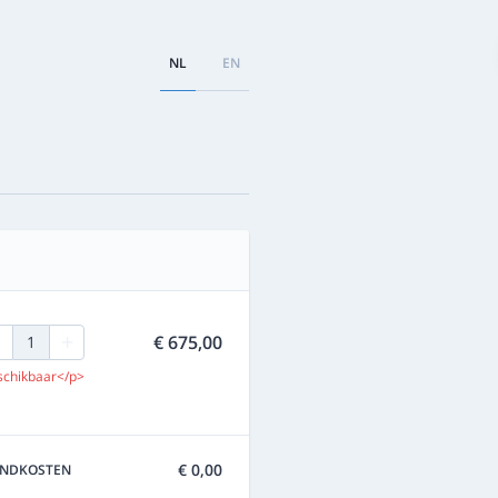
NL
EN
+
€ 675,00
1
schikbaar</p>
€ 0,00
ENDKOSTEN