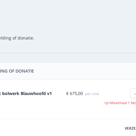
lding of donatie.
ING OF DONATIE
-
€ 675,00
et bolwerk Blauwhoofd v1
per stuk
<p>Maximaal 1 be
VERZ